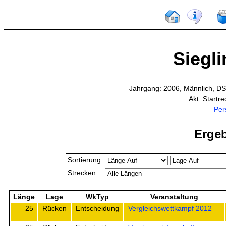
Siegli
Jahrgang: 2006, Männlich, DS
Akt. Startr
Per
Ergeb
Sortierung:
Strecken:
Länge
Lage
WkTyp
Veranstaltung
25
Rücken
Entscheidung
Vergleichswettkampf 2012