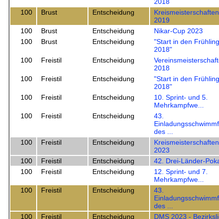
2018
100
Brust
Entscheidung
Kreismeisterschaften
2019
100
Brust
Entscheidung
Nikar-Cup 2023
100
Brust
Entscheidung
"Start in den Frühlin
2018"
100
Freistil
Entscheidung
Vereinsmeisterschaf
2018
100
Freistil
Entscheidung
"Start in den Frühlin
2018"
100
Freistil
Entscheidung
10. Sprint- und 5.
Mehrkampfwe...
100
Freistil
Entscheidung
43.
Einladungsschwimmf
des ...
100
Freistil
Entscheidung
Kreismeisterschaften
2023
100
Freistil
Entscheidung
42. Drei-Länder-Pok
100
Freistil
Entscheidung
12. Sprint- und 7.
Mehrkampfwe...
100
Freistil
Entscheidung
43.
Einladungsschwimmf
des ...
100
Freistil
Entscheidung
DMS 2023 - Bezirksl