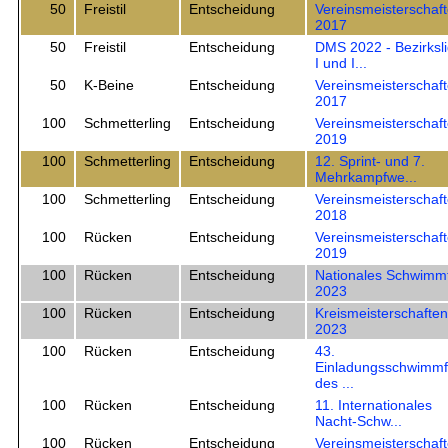
50
Freistil
Entscheidung
Vereinsmeisterschaf
2017
50
Freistil
Entscheidung
DMS 2022 - Bezirksl
I und I...
50
K-Beine
Entscheidung
Vereinsmeisterschaf
2017
100
Schmetterling
Entscheidung
Vereinsmeisterschaf
2019
100
Schmetterling
Entscheidung
12. Sprint- und 7.
Mehrkampfwe...
100
Schmetterling
Entscheidung
Vereinsmeisterschaf
2018
100
Rücken
Entscheidung
Vereinsmeisterschaf
2019
100
Rücken
Entscheidung
Nationales Schwimm
2023
100
Rücken
Entscheidung
Kreismeisterschaften
2023
100
Rücken
Entscheidung
43.
Einladungsschwimmf
des ...
100
Rücken
Entscheidung
11. Internationales
Nacht-Schw...
100
Rücken
Entscheidung
Vereinsmeisterschaf