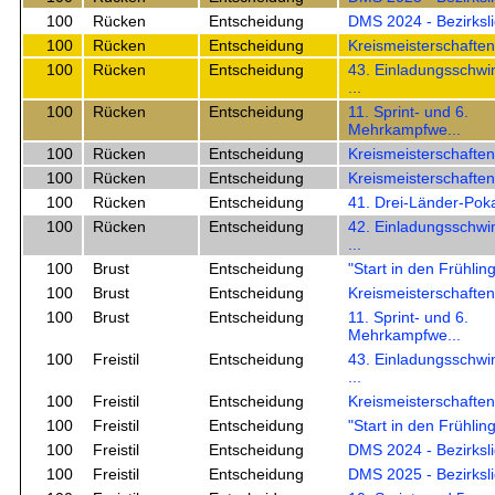
100
Rücken
Entscheidung
DMS 2024 - Bezirksli
100
Rücken
Entscheidung
Kreismeisterschafte
100
Rücken
Entscheidung
43. Einladungsschwi
...
100
Rücken
Entscheidung
11. Sprint- und 6.
Mehrkampfwe...
100
Rücken
Entscheidung
Kreismeisterschafte
100
Rücken
Entscheidung
Kreismeisterschafte
100
Rücken
Entscheidung
41. Drei-Länder-Pok
100
Rücken
Entscheidung
42. Einladungsschwi
...
100
Brust
Entscheidung
"Start in den Frühlin
100
Brust
Entscheidung
Kreismeisterschafte
100
Brust
Entscheidung
11. Sprint- und 6.
Mehrkampfwe...
100
Freistil
Entscheidung
43. Einladungsschwi
...
100
Freistil
Entscheidung
Kreismeisterschafte
100
Freistil
Entscheidung
"Start in den Frühlin
100
Freistil
Entscheidung
DMS 2024 - Bezirksli
100
Freistil
Entscheidung
DMS 2025 - Bezirksli