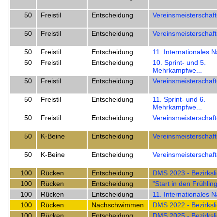
50
Freistil
Entscheidung
Vereinsmeisterschaf
50
Freistil
Entscheidung
Vereinsmeisterschaf
50
Freistil
Entscheidung
11. Internationales N
50
Freistil
Entscheidung
10. Sprint- und 5.
Mehrkampfwe...
50
Freistil
Entscheidung
Vereinsmeisterschaf
50
Freistil
Entscheidung
11. Sprint- und 6.
Mehrkampfwe...
50
Freistil
Entscheidung
Vereinsmeisterschaf
50
K-Beine
Entscheidung
Vereinsmeisterschaf
50
K-Beine
Entscheidung
Vereinsmeisterschaf
100
Rücken
Entscheidung
DMS 2023 - Bezirksli
100
Rücken
Entscheidung
"Start in den Frühlin
100
Rücken
Entscheidung
11. Internationales N
100
Rücken
Nachschwimmen
DMS 2022 - Bezirkslig
100
Rücken
Entscheidung
DMS 2025 - Bezirksli