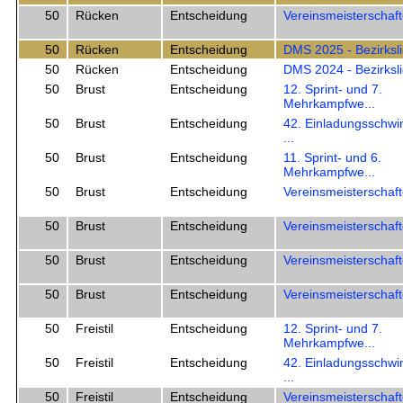
50
Rücken
Entscheidung
Vereinsmeisterschaf
50
Rücken
Entscheidung
DMS 2025 - Bezirksli
50
Rücken
Entscheidung
DMS 2024 - Bezirksli
50
Brust
Entscheidung
12. Sprint- und 7.
Mehrkampfwe...
50
Brust
Entscheidung
42. Einladungsschwi
...
50
Brust
Entscheidung
11. Sprint- und 6.
Mehrkampfwe...
50
Brust
Entscheidung
Vereinsmeisterschaf
50
Brust
Entscheidung
Vereinsmeisterschaf
50
Brust
Entscheidung
Vereinsmeisterschaf
50
Brust
Entscheidung
Vereinsmeisterschaf
50
Freistil
Entscheidung
12. Sprint- und 7.
Mehrkampfwe...
50
Freistil
Entscheidung
42. Einladungsschwi
...
50
Freistil
Entscheidung
Vereinsmeisterschaf