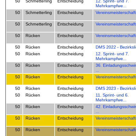
50
Schmetterling
Entscheidung
12. Sprint- und 7.
Mehrkampfwe...
50
Schmetterling
Entscheidung
Vereinsmeisterschaf
50
Schmetterling
Entscheidung
Vereinsmeisterschaf
50
Rücken
Entscheidung
Vereinsmeisterschaf
50
Rücken
Entscheidung
DMS 2022 - Bezirkslig
50
Rücken
Entscheidung
12. Sprint- und 7.
Mehrkampfwe...
50
Rücken
Entscheidung
36. Einladungsschwi
...
50
Rücken
Entscheidung
Vereinsmeisterschaf
50
Rücken
Entscheidung
DMS 2023 - Bezirksli
50
Rücken
Entscheidung
11. Sprint- und 6.
Mehrkampfwe...
50
Rücken
Entscheidung
42. Einladungsschwi
...
50
Rücken
Entscheidung
Vereinsmeisterschaf
50
Rücken
Entscheidung
Vereinsmeisterschaf