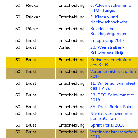
50
Rücken
Entscheidung
5. Adventsschwimmen
FTG Pfungs...
50
Rücken
Entscheidung
3. Kinder- und
Nachwuchsschwim...
50
Rücken
Entscheidung
Bezirks- und
Bezirksjahrgangsm...
50
Brust
Entscheidung
Entega Cup 2017
50
Brust
Vorlauf
23. Weinstraßen-
Schwimmwettk�...
50
Brust
Entscheidung
Kreismeisterschaften
des Kr. B...
50
Brust
Entscheidung
Vereinsmeisterschaften
2014
50
Brust
Entscheidung
11. Winterschwimmfest
des TV W...
50
Brust
Entscheidung
23. TSG Schwimmtest
2019
50
Brust
Entscheidung
35. Drei-Länder-Pokal
50
Brust
Entscheidung
Nikolaus-Schwimmen
des SSC Lan...
50
Brust
Entscheidung
Sprint Pokal 2016
50
Brust
Entscheidung
Vereinsmeisterschaften
2016