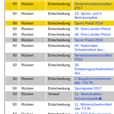
50
Rücken
Entscheidung
Vereinsmeisterschaften
2017
50
Rücken
Entscheidung
10. Sprint- und 5.
Mehrkampfwe...
50
Rücken
Entscheidung
Sprint Pokal 2014
50
Rücken
Entscheidung
35. Drei-Länder-Pokal
50
Rücken
Entscheidung
36. Drei-Länder-Pokal
50
Rücken
Entscheidung
Sprint Pokal 2016
50
Rücken
Entscheidung
50. Nationales
Schwimmfest des...
50
Rücken
Entscheidung
Vereinsmeisterschaften
2016
50
Rücken
Entscheidung
36.
Einladungsschwimmfest
des ...
50
Rücken
Entscheidung
2.Neujahrsschwimmen
des TSV Pf...
50
Rücken
Entscheidung
Sprintpokal 2017
50
Rücken
Vorlauf
21. Weinstraßen-
Schwimmwettk�...
50
Rücken
Entscheidung
11. Winterschwimmfest
des TV W...