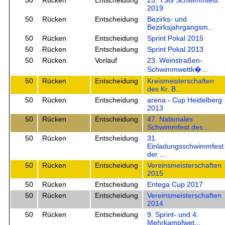
50
Rücken
Entscheidung
23. TSG Schwimmtest
2019
50
Rücken
Entscheidung
Bezirks- und
Bezirksjahrgangsm...
50
Rücken
Entscheidung
Sprint Pokal 2015
50
Rücken
Entscheidung
Sprint Pokal 2013
50
Rücken
Vorlauf
23. Weinstraßen-
Schwimmwettk�...
50
Rücken
Entscheidung
Kreismeisterschaften
des Kr. B...
50
Rücken
Entscheidung
arena - Cup Heidelberg
2013
50
Rücken
Entscheidung
47. Nationales
Schwimmfest des...
50
Rücken
Entscheidung
31.
Einladungsschwimmfest
der ...
50
Rücken
Entscheidung
Vereinsmeisterschaften
2015
50
Rücken
Entscheidung
Entega Cup 2017
50
Rücken
Entscheidung
Vereinsmeisterschaften
2014
50
Rücken
Entscheidung
9. Sprint- und 4.
Mehrkampfwet...