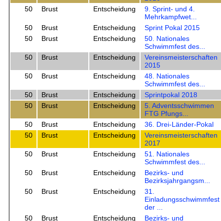
50
Brust
Entscheidung
9. Sprint- und 4.
Mehrkampfwet...
50
Brust
Entscheidung
Sprint Pokal 2015
50
Brust
Entscheidung
50. Nationales
Schwimmfest des...
50
Brust
Entscheidung
Vereinsmeisterschaften
2015
50
Brust
Entscheidung
48. Nationales
Schwimmfest des...
50
Brust
Entscheidung
Sprintpokal 2018
50
Brust
Entscheidung
5. Adventsschwimmen
FTG Pfungs...
50
Brust
Entscheidung
36. Drei-Länder-Pokal
50
Brust
Entscheidung
Vereinsmeisterschaften
2017
50
Brust
Entscheidung
51. Nationales
Schwimmfest des...
50
Brust
Entscheidung
Bezirks- und
Bezirksjahrgangsm...
50
Brust
Entscheidung
31.
Einladungsschwimmfest
der ...
50
Brust
Entscheidung
Bezirks- und