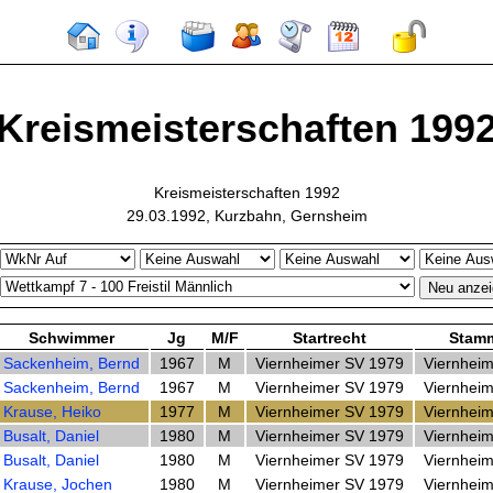
Kreismeisterschaften 199
Kreismeisterschaften 1992
29.03.1992, Kurzbahn, Gernsheim
Schwimmer
Jg
M/F
Startrecht
Stamm
Sackenheim, Bernd
1967
M
Viernheimer SV 1979
Viernhei
Sackenheim, Bernd
1967
M
Viernheimer SV 1979
Viernhei
Krause, Heiko
1977
M
Viernheimer SV 1979
Viernhei
Busalt, Daniel
1980
M
Viernheimer SV 1979
Viernhei
Busalt, Daniel
1980
M
Viernheimer SV 1979
Viernhei
Krause, Jochen
1980
M
Viernheimer SV 1979
Viernhei