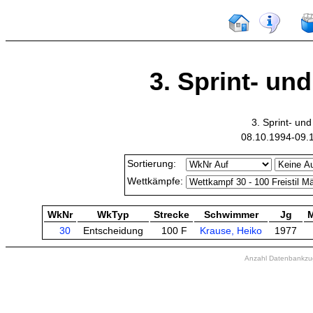
3. Sprint- un
3. Sprint- un
08.10.1994-09.
Sortierung:
Wettkämpfe:
WkNr
WkTyp
Strecke
Schwimmer
Jg
30
Entscheidung
100 F
Krause, Heiko
1977
Anzahl Datenbankzugr