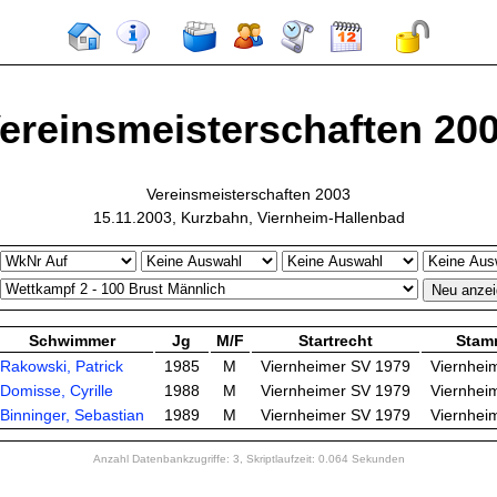
ereinsmeisterschaften 20
Vereinsmeisterschaften 2003
15.11.2003, Kurzbahn, Viernheim-Hallenbad
Schwimmer
Jg
M/F
Startrecht
Stam
Rakowski, Patrick
1985
M
Viernheimer SV 1979
Viernhei
Domisse, Cyrille
1988
M
Viernheimer SV 1979
Viernhei
Binninger, Sebastian
1989
M
Viernheimer SV 1979
Viernhei
Anzahl Datenbankzugriffe: 3, Skriptlaufzeit: 0.064 Sekunden