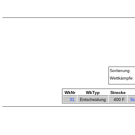
Sortierung:
Wettkämpfe:
WkNr
WkTyp
Strecke
31
Entscheidung
400 F
Sc