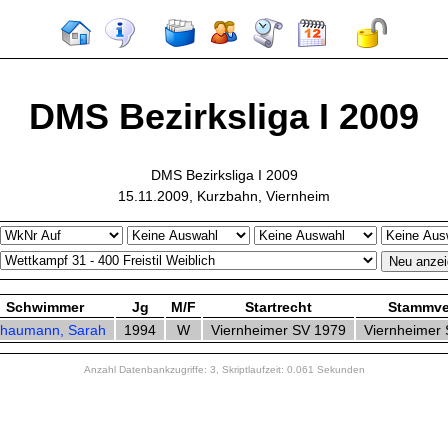
DMS Bezirksliga I 2009
DMS Bezirksliga I 2009
15.11.2009, Kurzbahn, Viernheim
Schwimmer
Jg
M/F
Startrecht
Stammve
haumann, Sarah
1994
W
Viernheimer SV 1979
Viernheimer
Anzahl Datenbankzugriffe: 3, Skriptlaufzeit: 0.061 Sekunden