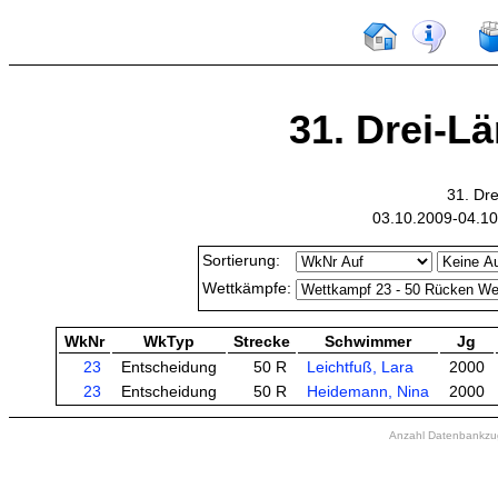
31. Drei-L
31. Dr
03.10.2009-04.10
Sortierung:
Wettkämpfe:
WkNr
WkTyp
Strecke
Schwimmer
Jg
23
Entscheidung
50 R
Leichtfuß, Lara
2000
23
Entscheidung
50 R
Heidemann, Nina
2000
Anzahl Datenbankzugr