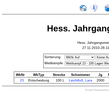
Hess. Jahrgang
Hess. Jahrgangsmei
27.11.2010-28.1
Sortierung:
Wettkämpfe:
WkNr
WkTyp
Strecke
Schwimmer
Jg
23
Entscheidung
100 L
Leichtfuß, Lara
2000
Anzahl Datenbankzugr