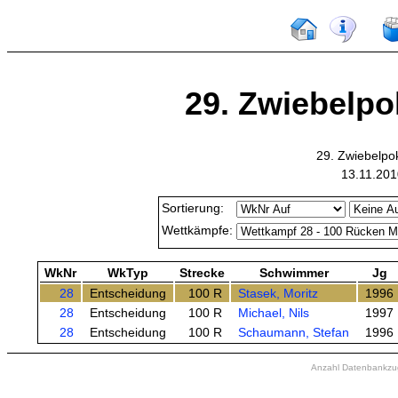
29. Zwiebelpok
29. Zwiebelpo
13.11.201
Sortierung:
Wettkämpfe:
WkNr
WkTyp
Strecke
Schwimmer
Jg
28
Entscheidung
100 R
Stasek, Moritz
1996
28
Entscheidung
100 R
Michael, Nils
1997
28
Entscheidung
100 R
Schaumann, Stefan
1996
Anzahl Datenbankzugr