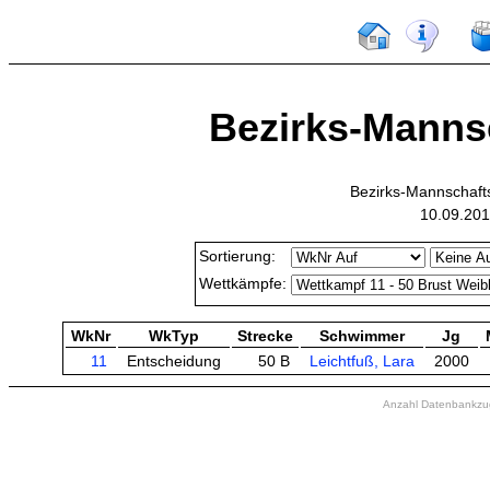
Bezirks-Mannsc
Bezirks-Mannschaf
10.09.201
Sortierung:
Wettkämpfe:
WkNr
WkTyp
Strecke
Schwimmer
Jg
11
Entscheidung
50 B
Leichtfuß, Lara
2000
Anzahl Datenbankzugr