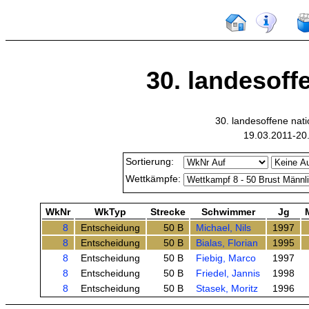
30. landesoffe
30. landesoffene na
19.03.2011-20
Sortierung:
Wettkämpfe:
WkNr
WkTyp
Strecke
Schwimmer
Jg
8
Entscheidung
50 B
Michael, Nils
1997
8
Entscheidung
50 B
Bialas, Florian
1995
8
Entscheidung
50 B
Fiebig, Marco
1997
8
Entscheidung
50 B
Friedel, Jannis
1998
8
Entscheidung
50 B
Stasek, Moritz
1996