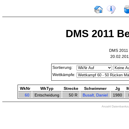
DMS 2011 Bezi
DMS 2011 B
20.02.201
Sortierung:
Wettkämpfe:
WkNr
WkTyp
Strecke
Schwimmer
Jg
M
60
Entscheidung
50 R
Busalt, Daniel
1980
Anzahl Datenbankzugr