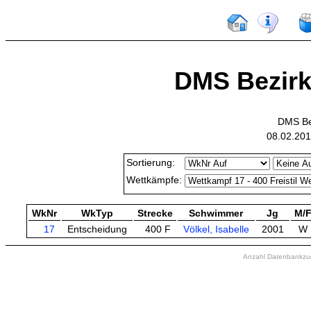
DMS Bezirks
DMS Bez
08.02.201
Sortierung:
Wettkämpfe:
WkNr
WkTyp
Strecke
Schwimmer
Jg
M/
17
Entscheidung
400 F
Völkel, Isabelle
2001
W
Anzahl Datenbankzugr