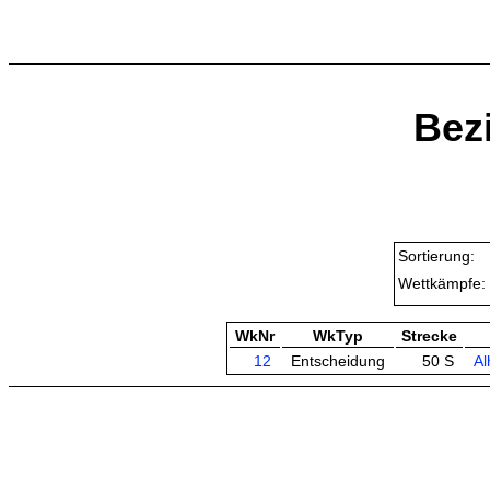
Bez
Sortierung:
Wettkämpfe:
WkNr
WkTyp
Strecke
12
Entscheidung
50 S
Al