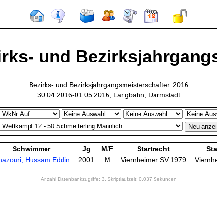
irks- und Bezirksjahrgangs
Bezirks- und Bezirksjahrgangsmeisterschaften 2016
30.04.2016-01.05.2016, Langbahn, Darmstadt
Schwimmer
Jg
M/F
Startrecht
St
hazouri, Hussam Eddin
2001
M
Viernheimer SV 1979
Viernh
Anzahl Datenbankzugriffe: 3, Skriptlaufzeit: 0.037 Sekunden