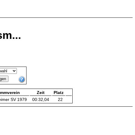
m...
ammverein
Zeit
Platz
eimer SV 1979
00:32,04
22