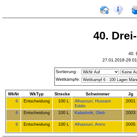
40. Drei
40. 
27.01.2018-28.01
Sortierung:
Wettkämpfe:
WkNr
WkTyp
Strecke
Schwimmer
Jg
6
Entscheidung
100 L
Alhazouri, Hussam
2001
Eddin
6
Entscheidung
100 L
Kalashnik, Gleb
2003
6
Entscheidung
100 L
Alhazouri, Amro
2005