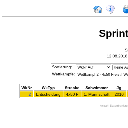
Sprin
S
12.08.2018
Sortierung:
Wettkämpfe:
WkNr
WkTyp
Strecke
Schwimmer
Jg
2
Entscheidung
4x50 F
1. Mannschaft
2010
Anzahl Datenbankzugr