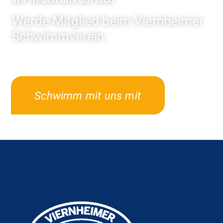
Werde Mitglied beim Viernheimer
Schwimmverein
Schwimm mit uns mit