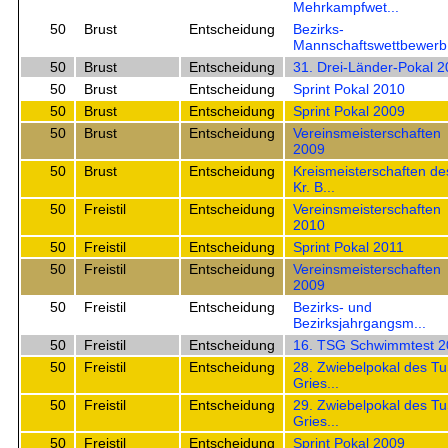
Mehrkampfwet...
50
Brust
Entscheidung
Bezirks-
Mannschaftswettbewerb 
50
Brust
Entscheidung
31. Drei-Länder-Pokal 
50
Brust
Entscheidung
Sprint Pokal 2010
50
Brust
Entscheidung
Sprint Pokal 2009
50
Brust
Entscheidung
Vereinsmeisterschaften
2009
50
Brust
Entscheidung
Kreismeisterschaften de
Kr. B...
50
Freistil
Entscheidung
Vereinsmeisterschaften
2010
50
Freistil
Entscheidung
Sprint Pokal 2011
50
Freistil
Entscheidung
Vereinsmeisterschaften
2009
50
Freistil
Entscheidung
Bezirks- und
Bezirksjahrgangsm...
50
Freistil
Entscheidung
16. TSG Schwimmtest 2
50
Freistil
Entscheidung
28. Zwiebelpokal des T
Gries...
50
Freistil
Entscheidung
29. Zwiebelpokal des T
Gries...
50
Freistil
Entscheidung
Sprint Pokal 2009