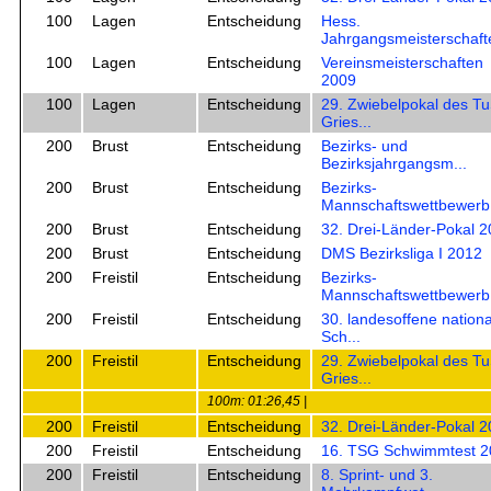
100
Lagen
Entscheidung
Hess.
Jahrgangsmeisterschafte
100
Lagen
Entscheidung
Vereinsmeisterschaften
2009
100
Lagen
Entscheidung
29. Zwiebelpokal des T
Gries...
200
Brust
Entscheidung
Bezirks- und
Bezirksjahrgangsm...
200
Brust
Entscheidung
Bezirks-
Mannschaftswettbewerb 
200
Brust
Entscheidung
32. Drei-Länder-Pokal 
200
Brust
Entscheidung
DMS Bezirksliga I 2012
200
Freistil
Entscheidung
Bezirks-
Mannschaftswettbewerb 
200
Freistil
Entscheidung
30. landesoffene nation
Sch...
200
Freistil
Entscheidung
29. Zwiebelpokal des T
Gries...
100m: 01:26,45 |
200
Freistil
Entscheidung
32. Drei-Länder-Pokal 
200
Freistil
Entscheidung
16. TSG Schwimmtest 2
200
Freistil
Entscheidung
8. Sprint- und 3.