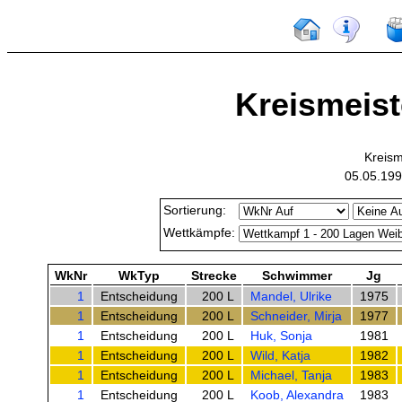
Kreismeist
Kreism
05.05.199
Sortierung:
Wettkämpfe:
WkNr
WkTyp
Strecke
Schwimmer
Jg
1
Entscheidung
200 L
Mandel, Ulrike
1975
1
Entscheidung
200 L
Schneider, Mirja
1977
1
Entscheidung
200 L
Huk, Sonja
1981
1
Entscheidung
200 L
Wild, Katja
1982
1
Entscheidung
200 L
Michael, Tanja
1983
1
Entscheidung
200 L
Koob, Alexandra
1983