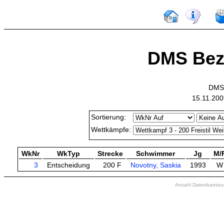
DMS Bezi
DMS 
15.11.200
Sortierung:
Wettkämpfe:
WkNr
WkTyp
Strecke
Schwimmer
Jg
M/
3
Entscheidung
200 F
Novotny, Saskia
1993
W
Anzahl Datenbankzugr