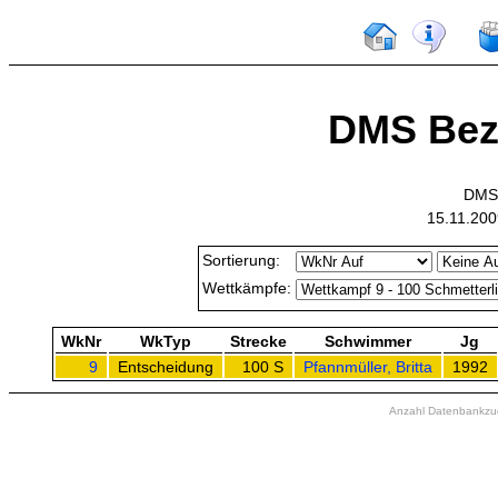
DMS Bezi
DMS 
15.11.200
Sortierung:
Wettkämpfe:
WkNr
WkTyp
Strecke
Schwimmer
Jg
9
Entscheidung
100 S
Pfannmüller, Britta
1992
Anzahl Datenbankzugr