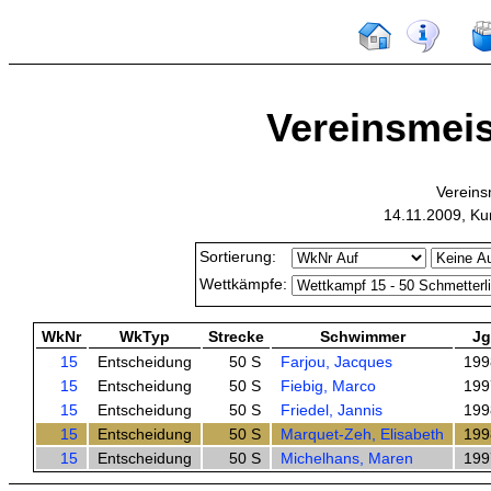
Vereinsmeis
Vereins
14.11.2009, Ku
Sortierung:
Wettkämpfe:
WkNr
WkTyp
Strecke
Schwimmer
Jg
15
Entscheidung
50 S
Farjou, Jacques
199
15
Entscheidung
50 S
Fiebig, Marco
199
15
Entscheidung
50 S
Friedel, Jannis
199
15
Entscheidung
50 S
Marquet-Zeh, Elisabeth
199
15
Entscheidung
50 S
Michelhans, Maren
199