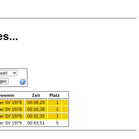
s...
verein
Zeit
Platz
er SV 1979
00:38,29
1
er SV 1979
00:33,39
1
er SV 1979
00:32,32
1
er SV 1979
00:43,51
5