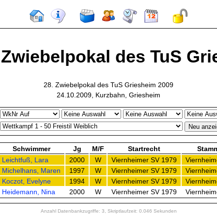
 Zwiebelpokal des TuS Grie
28. Zwiebelpokal des TuS Griesheim 2009
24.10.2009, Kurzbahn, Griesheim
Schwimmer
Jg
M/F
Startrecht
Stamm
Leichtfuß, Lara
2000
W
Viernheimer SV 1979
Viernheim
Michelhans, Maren
1997
W
Viernheimer SV 1979
Viernheim
Koczot, Evelyne
1994
W
Viernheimer SV 1979
Viernheim
Heidemann, Nina
2000
W
Viernheimer SV 1979
Viernheim
Anzahl Datenbankzugriffe: 3, Skriptlaufzeit: 0.046 Sekunden