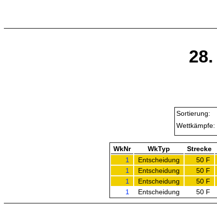
28.
Sortierung:
Wettkämpfe:
WkNr
WkTyp
Strecke
1
Entscheidung
50 F
1
Entscheidung
50 F
1
Entscheidung
50 F
1
Entscheidung
50 F