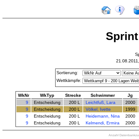
Sprint
Sp
21.08.2011
Sortierung:
Wettkämpfe:
WkNr
WkTyp
Strecke
Schwimmer
Jg
9
Entscheidung
200 L
Leichtfuß, Lara
2000
9
Entscheidung
200 L
Völkel, Ivette
1999
9
Entscheidung
200 L
Heidemann, Nina
2000
9
Entscheidung
200 L
Kelmendi, Ermira
2000
Anzahl Datenbankzugr