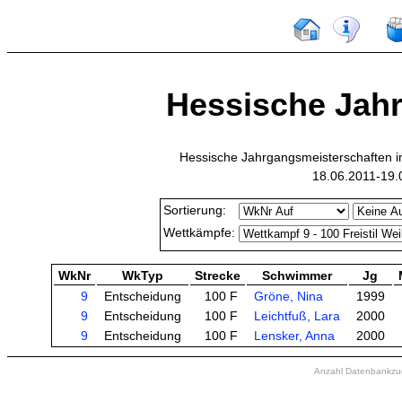
Hessische Jahr
Hessische Jahrgangsmeisterschaften 
18.06.2011-19.
Sortierung:
Wettkämpfe:
WkNr
WkTyp
Strecke
Schwimmer
Jg
9
Entscheidung
100 F
Gröne, Nina
1999
9
Entscheidung
100 F
Leichtfuß, Lara
2000
9
Entscheidung
100 F
Lensker, Anna
2000
Anzahl Datenbankzugr