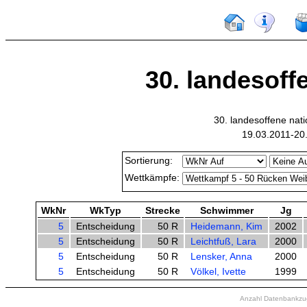
30. landesoffe
30. landesoffene na
19.03.2011-20
Sortierung:
Wettkämpfe:
WkNr
WkTyp
Strecke
Schwimmer
Jg
5
Entscheidung
50 R
Heidemann, Kim
2002
5
Entscheidung
50 R
Leichtfuß, Lara
2000
5
Entscheidung
50 R
Lensker, Anna
2000
5
Entscheidung
50 R
Völkel, Ivette
1999
Anzahl Datenbankzugr