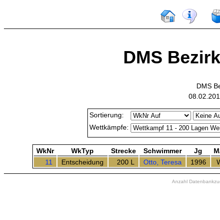
DMS Bezirks
DMS Bez
08.02.201
Sortierung:
Wettkämpfe:
WkNr
WkTyp
Strecke
Schwimmer
Jg
M
11
Entscheidung
200 L
Otto, Teresa
1996
Anzahl Datenbankzugr