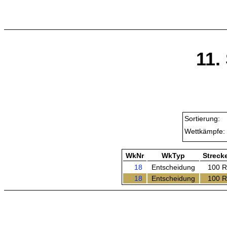
11.
Sortierung:
Wettkämpfe:
WkNr
WkTyp
Streck
18
Entscheidung
100 R
18
Entscheidung
100 R