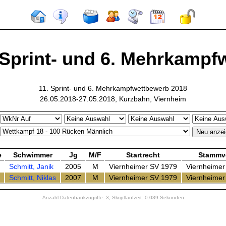
 Sprint- und 6. Mehrkampfw
11. Sprint- und 6. Mehrkampfwettbewerb 2018
26.05.2018-27.05.2018, Kurzbahn, Viernheim
e
Schwimmer
Jg
M/F
Startrecht
Stammv
Schmitt, Janik
2005
M
Viernheimer SV 1979
Viernheimer
Schmitt, Niklas
2007
M
Viernheimer SV 1979
Viernheimer
Anzahl Datenbankzugriffe: 3, Skriptlaufzeit: 0.039 Sekunden