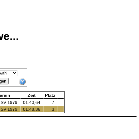
e...
erein
Zeit
Platz
 SV 1979
01:40,64
7
 SV 1979
01:48,36
3