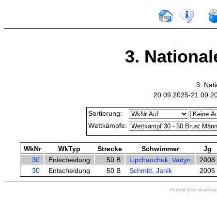
3. Nationa
3. Nat
20.09.2025-21.09.20
Sortierung:
Wettkämpfe:
WkNr
WkTyp
Strecke
Schwimmer
Jg
30
Entscheidung
50 B
Lipchanchuk, Vadyn
2008
30
Entscheidung
50 B
Schmitt, Janik
2005
Anzahl Datenbankzugr