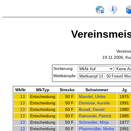
Vereinsmeis
Vereins
19.11.2006, Ku
Sortierung:
Wettkämpfe:
WkNr
WkTyp
Strecke
Schwimmer
Jg
13
Entscheidung
50 F
Mandel, Ulrike
1975
13
Entscheidung
50 F
Domisse, Aurelie
1991
13
Entscheidung
50 F
Busalt, Daniel
1980
13
Entscheidung
50 F
Rakowski, Patrick
1985
13
Entscheidung
50 F
Schneider, Mirja
1977
13
Entscheidung
50 F
Pfannmüller, Meike
1991