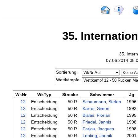
35. Internatio
35. Inter
07.06.2014-08.
Sortierung:
Wettkämpfe:
WkNr
WkTyp
Strecke
Schwimmer
Jg
12
Entscheidung
50 R
Schaumann, Stefan
1996
12
Entscheidung
50 R
Karrer, Simon
1992
12
Entscheidung
50 R
Bialas, Florian
1995
12
Entscheidung
50 R
Friedel, Jannis
1998
12
Entscheidung
50 R
Farjou, Jacques
1998
12
Entscheidung
50 R
Lenting, Jannik
2001