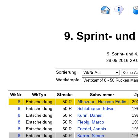
9. Sprint- und
9. Sprint- und
28.05.2016-29.
Sortierung:
Wettkämpfe:
WkNr
WkTyp
Strecke
Schwimmer
J
8
Entscheidung
50 R
Alhazouri, Hussam Eddin
20
8
Entscheidung
50 R
Schlothauer, Edwin
19
8
Entscheidung
50 R
Kühn, Daniel
19
8
Entscheidung
50 R
Fiebig, Marco
19
8
Entscheidung
50 R
Friedel, Jannis
19
8
Entscheidung
50 R
Karrer, Simon
19