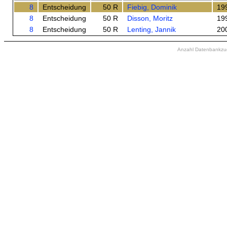
8
Entscheidung
50 R
Fiebig, Dominik
19
8
Entscheidung
50 R
Disson, Moritz
19
8
Entscheidung
50 R
Lenting, Jannik
20
Anzahl Datenbankzugr