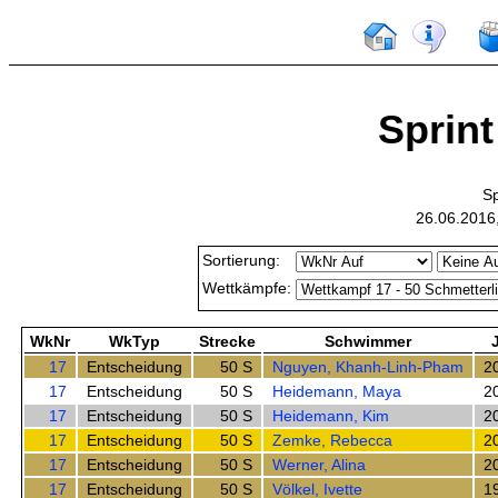
Sprint
Sp
26.06.2016
Sortierung:
Wettkämpfe:
WkNr
WkTyp
Strecke
Schwimmer
17
Entscheidung
50 S
Nguyen, Khanh-Linh-Pham
2
17
Entscheidung
50 S
Heidemann, Maya
2
17
Entscheidung
50 S
Heidemann, Kim
2
17
Entscheidung
50 S
Zemke, Rebecca
2
17
Entscheidung
50 S
Werner, Alina
2
17
Entscheidung
50 S
Völkel, Ivette
1