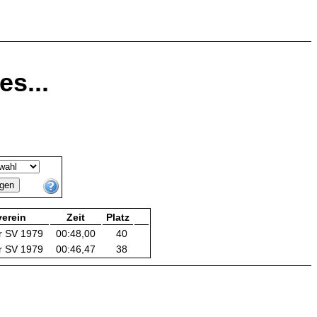
s...
erein
Zeit
Platz
r SV 1979
00:48,00
40
r SV 1979
00:46,47
38