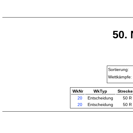
50.
Sortierung:
Wettkämpfe:
WkNr
WkTyp
Strecke
20
Entscheidung
50 R
20
Entscheidung
50 R