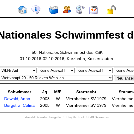
 Nationales Schwimmfest de
50. Nationales Schwimmfest des KSK
01.10.2016-02.10.2016, Kurzbahn, Kaiserslautern
Schwimmer
Jg
M/F
Startrecht
Stammv
Dewald, Anna
2003
W
Viernheimer SV 1979
Viernheime
Bergstra, Celina
2005
W
Viernheimer SV 1979
Viernheime
Anzahl Datenbankzugriffe: 3, Skriptlaufzeit: 0.049 Sekunden