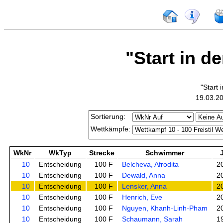
"Start in d
"Start 
19.03.2
Sortierung:
Wettkämpfe:
WkNr
WkTyp
Strecke
Schwimmer
10
Entscheidung
100 F
Belcheva, Afrodita
2
10
Entscheidung
100 F
Dewald, Anna
2
10
Entscheidung
100 F
Lensker, Anna
2
10
Entscheidung
100 F
Henrich, Eve
2
10
Entscheidung
100 F
Nguyen, Khanh-Linh-Pham
2
10
Entscheidung
100 F
Schaumann, Sarah
1