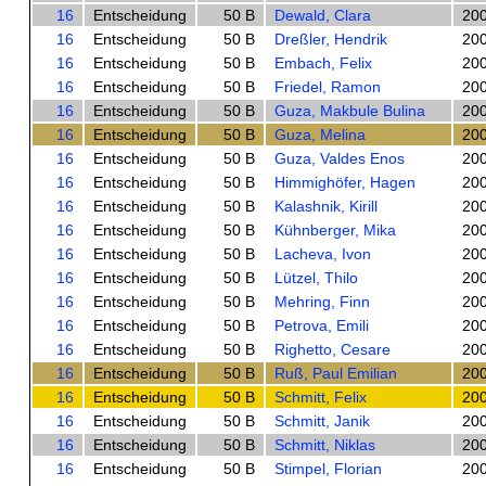
16
Entscheidung
50 B
Dewald, Clara
20
16
Entscheidung
50 B
Dreßler, Hendrik
20
16
Entscheidung
50 B
Embach, Felix
20
16
Entscheidung
50 B
Friedel, Ramon
20
16
Entscheidung
50 B
Guza, Makbule Bulina
20
16
Entscheidung
50 B
Guza, Melina
20
16
Entscheidung
50 B
Guza, Valdes Enos
20
16
Entscheidung
50 B
Himmighöfer, Hagen
20
16
Entscheidung
50 B
Kalashnik, Kirill
20
16
Entscheidung
50 B
Kühnberger, Mika
20
16
Entscheidung
50 B
Lacheva, Ivon
20
16
Entscheidung
50 B
Lützel, Thilo
20
16
Entscheidung
50 B
Mehring, Finn
20
16
Entscheidung
50 B
Petrova, Emili
20
16
Entscheidung
50 B
Righetto, Cesare
20
16
Entscheidung
50 B
Ruß, Paul Emilian
20
16
Entscheidung
50 B
Schmitt, Felix
20
16
Entscheidung
50 B
Schmitt, Janik
20
16
Entscheidung
50 B
Schmitt, Niklas
20
16
Entscheidung
50 B
Stimpel, Florian
20