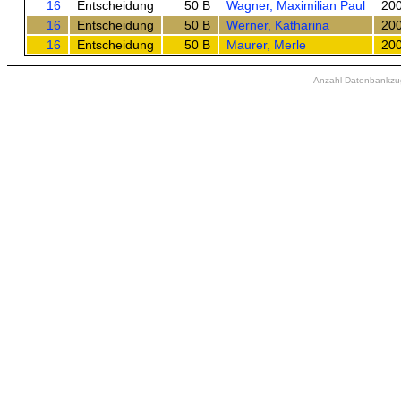
16
Entscheidung
50 B
Wagner, Maximilian Paul
20
16
Entscheidung
50 B
Werner, Katharina
20
16
Entscheidung
50 B
Maurer, Merle
20
Anzahl Datenbankzugr