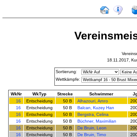
Vereinsmeis
Vereins
18.11.2017, Ku
Sortierung:
Wettkämpfe:
WkNr
WkTyp
Strecke
Schwimmer
J
16
Entscheidung
50 B
Alhazouri, Amro
20
16
Entscheidung
50 B
Balcan, Kuzey Han
20
16
Entscheidung
50 B
Bergstra, Celina
20
16
Entscheidung
50 B
Büchner, Maximilian
20
16
Entscheidung
50 B
De Bruin, Leon
20
16
Entscheidung
50 B
De Bruin, Timo
20