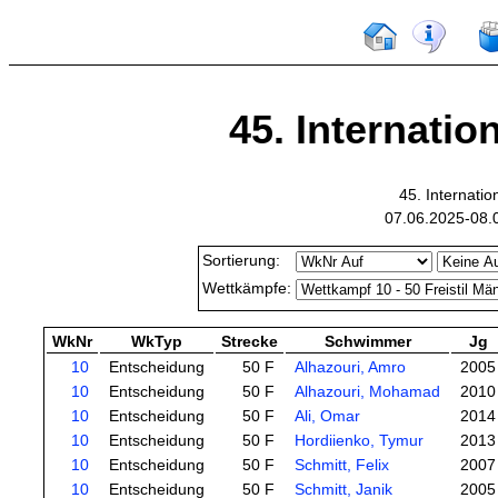
45. Internatio
45. Internati
07.06.2025-08.
Sortierung:
Wettkämpfe:
WkNr
WkTyp
Strecke
Schwimmer
Jg
10
Entscheidung
50 F
Alhazouri, Amro
2005
10
Entscheidung
50 F
Alhazouri, Mohamad
2010
10
Entscheidung
50 F
Ali, Omar
2014
10
Entscheidung
50 F
Hordiienko, Tymur
2013
10
Entscheidung
50 F
Schmitt, Felix
2007
10
Entscheidung
50 F
Schmitt, Janik
2005