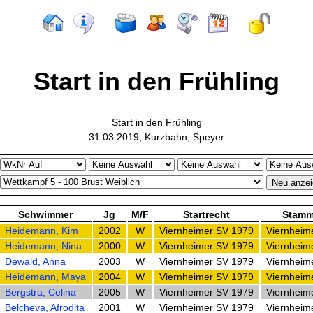
Start in den Frühling
Start in den Frühling
31.03.2019, Kurzbahn, Speyer
Schwimmer
Jg
M/F
Startrecht
Stamm
Heidemann, Kim
2002
W
Viernheimer SV 1979
Viernheim
Heidemann, Nina
2000
W
Viernheimer SV 1979
Viernheim
Dewald, Anna
2003
W
Viernheimer SV 1979
Viernheim
Heidemann, Maya
2004
W
Viernheimer SV 1979
Viernheim
Bergstra, Celina
2005
W
Viernheimer SV 1979
Viernheim
Belcheva, Afrodita
2001
W
Viernheimer SV 1979
Viernheim