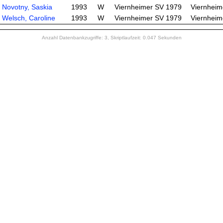
Novotny, Saskia
1993
W
Viernheimer SV 1979
Viernheim
Welsch, Caroline
1993
W
Viernheimer SV 1979
Viernheim
Anzahl Datenbankzugriffe: 3, Skriptlaufzeit: 0.047 Sekunden