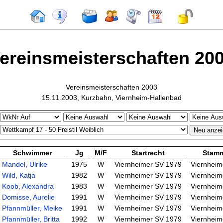
ereinsmeisterschaften 20
Vereinsmeisterschaften 2003
15.11.2003, Kurzbahn, Viernheim-Hallenbad
Schwimmer
Jg
M/F
Startrecht
Stamm
Mandel, Ulrike
1975
W
Viernheimer SV 1979
Viernheim
Wild, Katja
1982
W
Viernheimer SV 1979
Viernheim
Koob, Alexandra
1983
W
Viernheimer SV 1979
Viernheim
Domisse, Aurelie
1991
W
Viernheimer SV 1979
Viernheim
Pfannmüller, Meike
1991
W
Viernheimer SV 1979
Viernheim
Pfannmüller, Britta
1992
W
Viernheimer SV 1979
Viernheim