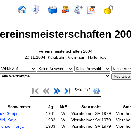
ereinsmeisterschaften 20
Vereinsmeisterschaften 2004
20.11.2004, Kurzbahn, Viernheim-Hallenbad
Seite 1/2
Schwimmer
Jg
M/F
Startrecht
Sta
uk, Sonja
1981
W
Viernheimer SV 1979
Viernhe
ild, Katja
1982
W
Viernheimer SV 1979
Viernhe
ichael, Tanja
1983
W
Viernheimer SV 1979
Viernhe