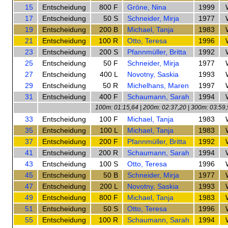
15
Entscheidung
800 F
Gröne, Nina
1999
17
Entscheidung
50 S
Schneider, Mirja
1977
19
Entscheidung
200 B
Michael, Tanja
1983
21
Entscheidung
100 R
Otto, Teresa
1996
23
Entscheidung
200 S
Pfannmüller, Britta
1992
25
Entscheidung
50 F
Schneider, Mirja
1977
27
Entscheidung
400 L
Novotny, Saskia
1993
29
Entscheidung
50 R
Michelhans, Maren
1997
31
Entscheidung
400 F
Schaumann, Sarah
1994
100m: 01:15,64 | 200m: 02:37,20 | 300m: 03:59,
33
Entscheidung
100 F
Michael, Tanja
1983
35
Entscheidung
100 L
Michael, Tanja
1983
37
Entscheidung
200 F
Pfannmüller, Britta
1992
41
Entscheidung
200 R
Schaumann, Sarah
1994
43
Entscheidung
100 S
Otto, Teresa
1996
45
Entscheidung
50 B
Schneider, Mirja
1977
47
Entscheidung
200 L
Novotny, Saskia
1993
49
Entscheidung
800 F
Michael, Tanja
1983
51
Entscheidung
50 S
Otto, Teresa
1996
55
Entscheidung
100 R
Schaumann, Sarah
1994