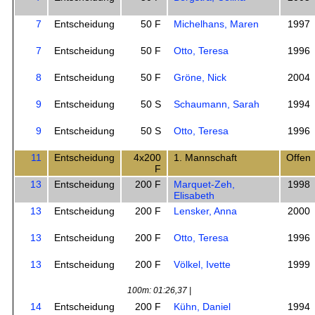
7
Entscheidung
50 F
Michelhans, Maren
1997
7
Entscheidung
50 F
Otto, Teresa
1996
8
Entscheidung
50 F
Gröne, Nick
2004
9
Entscheidung
50 S
Schaumann, Sarah
1994
9
Entscheidung
50 S
Otto, Teresa
1996
11
Entscheidung
4x200
1. Mannschaft
Offen
F
13
Entscheidung
200 F
Marquet-Zeh,
1998
Elisabeth
13
Entscheidung
200 F
Lensker, Anna
2000
13
Entscheidung
200 F
Otto, Teresa
1996
13
Entscheidung
200 F
Völkel, Ivette
1999
100m: 01:26,37 |
14
Entscheidung
200 F
Kühn, Daniel
1994