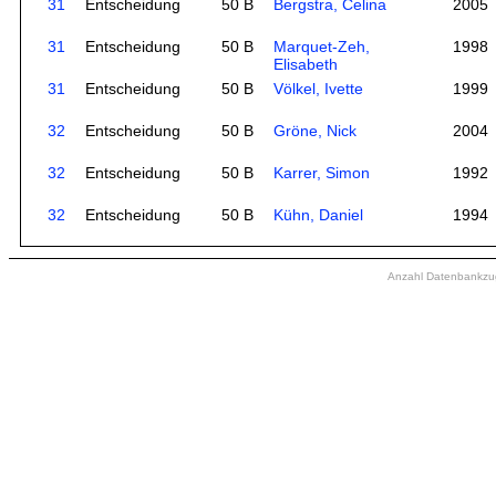
31
Entscheidung
50 B
Bergstra, Celina
2005
31
Entscheidung
50 B
Marquet-Zeh,
1998
Elisabeth
31
Entscheidung
50 B
Völkel, Ivette
1999
32
Entscheidung
50 B
Gröne, Nick
2004
32
Entscheidung
50 B
Karrer, Simon
1992
32
Entscheidung
50 B
Kühn, Daniel
1994
Anzahl Datenbankzugr