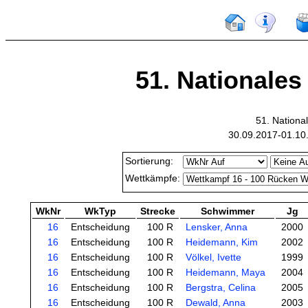
51. Nationales
51. Nation
30.09.2017-01.10.
Sortierung:
Wettkämpfe:
WkNr
WkTyp
Strecke
Schwimmer
Jg
16
Entscheidung
100 R
Lensker, Anna
2000
16
Entscheidung
100 R
Heidemann, Kim
2002
16
Entscheidung
100 R
Völkel, Ivette
1999
16
Entscheidung
100 R
Heidemann, Maya
2004
16
Entscheidung
100 R
Bergstra, Celina
2005
16
Entscheidung
100 R
Dewald, Anna
2003