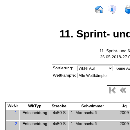
11. Sprint- un
11. Sprint- und
26.05.2018-27.
Sortierung:
Wettkämpfe:
WkNr
WkTyp
Strecke
Schwimmer
Jg
1
Entscheidung
4x50 S
1. Mannschaft
2009
2
Entscheidung
4x50 S
1. Mannschaft
2009