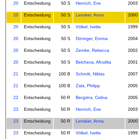
20
Entscheidung
50 S
Henrich, Eve
2003
20
Entscheidung
50 S
Lensker, Anna
2000
20
Entscheidung
50 S
Völkel, Ivette
1999
20
Entscheidung
50 S
Döringer, Emma
2004
20
Entscheidung
50 S
Zemke, Rebecca
2002
20
Entscheidung
50 S
Belcheva, Afrodita
2001
21
Entscheidung
100 B
Schmitt, Niklas
2007
21
Entscheidung
100 B
Zala, Philipp
2005
22
Entscheidung
50 R
Bergstra, Celina
2005
23
Entscheidung
50 R
Henrich, Eve
2003
23
Entscheidung
50 R
Lensker, Anna
2000
23
Entscheidung
50 R
Völkel, Ivette
1999