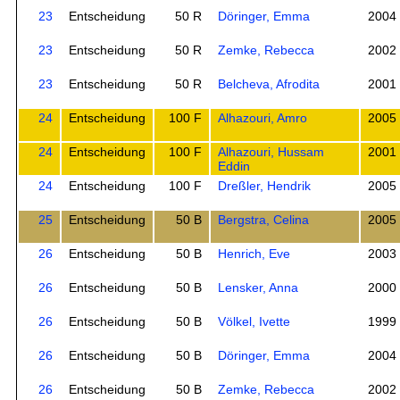
23
Entscheidung
50 R
Döringer, Emma
2004
23
Entscheidung
50 R
Zemke, Rebecca
2002
23
Entscheidung
50 R
Belcheva, Afrodita
2001
24
Entscheidung
100 F
Alhazouri, Amro
2005
24
Entscheidung
100 F
Alhazouri, Hussam
2001
Eddin
24
Entscheidung
100 F
Dreßler, Hendrik
2005
25
Entscheidung
50 B
Bergstra, Celina
2005
26
Entscheidung
50 B
Henrich, Eve
2003
26
Entscheidung
50 B
Lensker, Anna
2000
26
Entscheidung
50 B
Völkel, Ivette
1999
26
Entscheidung
50 B
Döringer, Emma
2004
26
Entscheidung
50 B
Zemke, Rebecca
2002