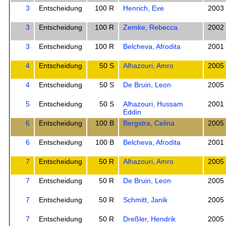
3
Entscheidung
100 R
Henrich, Eve
2003
3
Entscheidung
100 R
Zemke, Rebecca
2002
3
Entscheidung
100 R
Belcheva, Afrodita
2001
4
Entscheidung
50 S
Alhazouri, Amro
2005
4
Entscheidung
50 S
De Bruin, Leon
2005
5
Entscheidung
50 S
Alhazouri, Hussam
2001
Eddin
6
Entscheidung
100 B
Bergstra, Celina
2005
6
Entscheidung
100 B
Belcheva, Afrodita
2001
7
Entscheidung
50 R
Alhazouri, Amro
2005
7
Entscheidung
50 R
De Bruin, Leon
2005
7
Entscheidung
50 R
Schmitt, Janik
2005
7
Entscheidung
50 R
Dreßler, Hendrik
2005