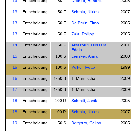
13
Entscheidung
50 F
Dreßler, Hendrik
2005
13
Entscheidung
50 F
Schmitt, Niklas
2007
13
Entscheidung
50 F
De Bruin, Timo
2005
13
Entscheidung
50 F
Zala, Philipp
2005
14
Entscheidung
50 F
Alhazouri, Hussam
2001
Eddin
15
Entscheidung
100 S
Lensker, Anna
2000
15
Entscheidung
100 S
Völkel, Ivette
1999
16
Entscheidung
4x50 B
1. Mannschaft
2009
17
Entscheidung
4x50 B
1. Mannschaft
2009
18
Entscheidung
100 R
Schmitt, Janik
2005
18
Entscheidung
100 R
Schmitt, Niklas
2007
19
Entscheidung
50 S
Bergstra, Celina
2005