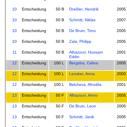
10
Entscheidung
50 B
Dreßler, Hendrik
2005
10
Entscheidung
50 B
Schmitt, Niklas
2007
10
Entscheidung
50 B
De Bruin, Timo
2005
10
Entscheidung
50 B
Zala, Philipp
2005
11
Entscheidung
50 B
Alhazouri, Hussam
2001
Eddin
12
Entscheidung
100 L
Bergstra, Celina
2005
12
Entscheidung
100 L
Lensker, Anna
2000
12
Entscheidung
100 L
Belcheva, Afrodita
2001
13
Entscheidung
50 F
Alhazouri, Amro
2005
13
Entscheidung
50 F
De Bruin, Leon
2005
13
Entscheidung
50 F
Schmitt, Janik
2005