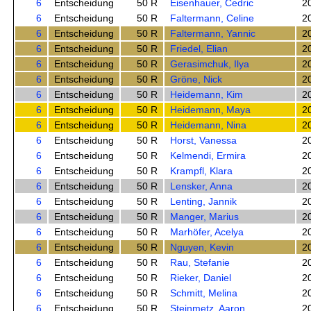
6
Entscheidung
50 R
Eisenhauer, Cedric
2
6
Entscheidung
50 R
Faltermann, Celine
2
6
Entscheidung
50 R
Faltermann, Yannic
2
6
Entscheidung
50 R
Friedel, Elian
2
6
Entscheidung
50 R
Gerasimchuk, Ilya
2
6
Entscheidung
50 R
Gröne, Nick
2
6
Entscheidung
50 R
Heidemann, Kim
2
6
Entscheidung
50 R
Heidemann, Maya
2
6
Entscheidung
50 R
Heidemann, Nina
2
6
Entscheidung
50 R
Horst, Vanessa
2
6
Entscheidung
50 R
Kelmendi, Ermira
2
6
Entscheidung
50 R
Krampfl, Klara
2
6
Entscheidung
50 R
Lensker, Anna
2
6
Entscheidung
50 R
Lenting, Jannik
2
6
Entscheidung
50 R
Manger, Marius
2
6
Entscheidung
50 R
Marhöfer, Acelya
2
6
Entscheidung
50 R
Nguyen, Kevin
2
6
Entscheidung
50 R
Rau, Stefanie
2
6
Entscheidung
50 R
Rieker, Daniel
2
6
Entscheidung
50 R
Schmitt, Melina
2
6
Entscheidung
50 R
Steinmetz, Aaron
2