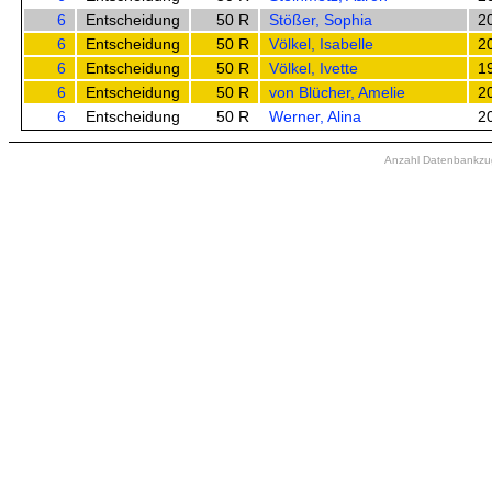
6
Entscheidung
50 R
Stößer, Sophia
2
6
Entscheidung
50 R
Völkel, Isabelle
2
6
Entscheidung
50 R
Völkel, Ivette
1
6
Entscheidung
50 R
von Blücher, Amelie
2
6
Entscheidung
50 R
Werner, Alina
2
Anzahl Datenbankzugr