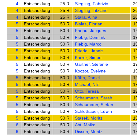
4
Entscheidung
25 R
Siegling, Fabrizio
2
4
Entscheidung
25 R
Siegling, Titziano
2
4
Entscheidung
25 R
Stalla, Alina
2
5
Entscheidung
50 R
Bialas, Florian
1
5
Entscheidung
50 R
Farjou, Jacques
1
5
Entscheidung
50 R
Fiebig, Dominik
1
5
Entscheidung
50 R
Fiebig, Marco
1
5
Entscheidung
50 R
Friedel, Jannis
1
5
Entscheidung
50 R
Karrer, Simon
1
5
Entscheidung
50 R
Gärtner, Stefanie
1
5
Entscheidung
50 R
Koczot, Evelyne
1
5
Entscheidung
50 R
Kühn, Daniel
1
5
Entscheidung
50 R
Michael, Nils
1
5
Entscheidung
50 R
Otto, Teresa
1
5
Entscheidung
50 R
Schaumann, Sarah
1
5
Entscheidung
50 R
Schaumann, Stefan
1
5
Entscheidung
50 R
Schlothauer, Edwin
1
5
Entscheidung
50 R
Stasek, Moritz
1
6
Entscheidung
50 R
Abt, Maike
2
6
Entscheidung
50 R
Disson, Moritz
1