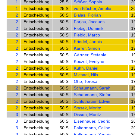
1
Entscheidung
25 S
Stößer, Sophia
2
1
Entscheidung
25 S
von Blücher, Amelie
2
2
Entscheidung
50 S
Bialas, Florian
1
2
Entscheidung
50 S
Farjou, Jacques
1
2
Entscheidung
50 S
Fiebig, Dominik
1
2
Entscheidung
50 S
Fiebig, Marco
1
2
Entscheidung
50 S
Friedel, Jannis
1
2
Entscheidung
50 S
Karrer, Simon
1
2
Entscheidung
50 S
Gärtner, Stefanie
1
2
Entscheidung
50 S
Koczot, Evelyne
1
2
Entscheidung
50 S
Kühn, Daniel
1
2
Entscheidung
50 S
Michael, Nils
1
2
Entscheidung
50 S
Otto, Teresa
1
2
Entscheidung
50 S
Schaumann, Sarah
1
2
Entscheidung
50 S
Schaumann, Stefan
1
2
Entscheidung
50 S
Schlothauer, Edwin
1
2
Entscheidung
50 S
Stasek, Moritz
1
3
Entscheidung
50 S
Disson, Moritz
1
3
Entscheidung
50 S
Eisenhauer, Cedric
2
3
Entscheidung
50 S
Faltermann, Celine
2
3
Entscheidung
50 S
Faltermann, Yannic
2